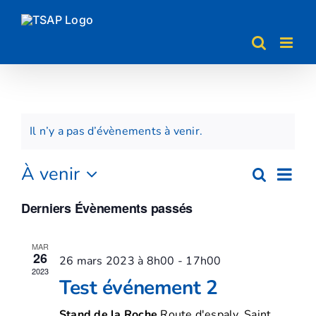
Passer
au
contenu
Il n’y a pas d’évènements à venir.
Nav
À venir
Recherch
Reche
Liste
de
Sélectionnez
et
Derniers Évènements passés
une
vue
date.
naviga
Évè
MAR
26
de
26 mars 2023 à 8h00
-
17h00
2023
Test événement 2
vues
Stand de la Roche
Route d'espaly, Saint