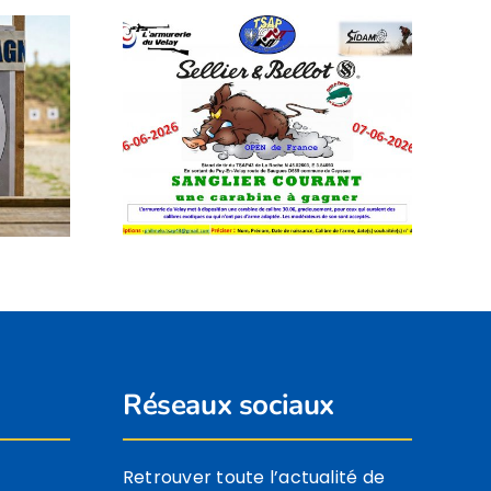
Fermeture
France
temporaire du
ourant :
stand de tir de La
in 2026
Roche
Réseaux sociaux
Retrouver toute l’actualité de