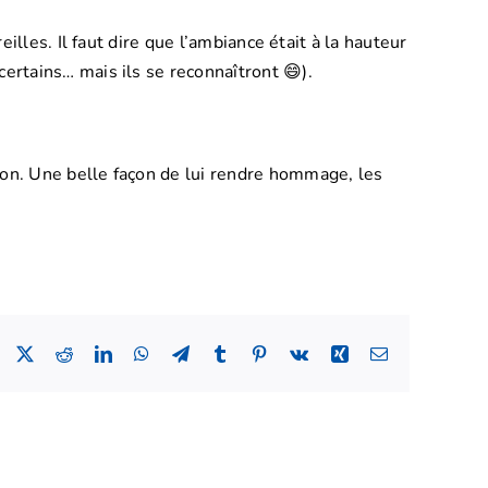
illes. Il faut dire que l’ambiance était à la hauteur
ertains… mais ils se reconnaîtront 😄).
sion. Une belle façon de lui rendre hommage, les
Facebook
X
Reddit
LinkedIn
WhatsApp
Telegram
Tumblr
Pinterest
Vk
Xing
Email