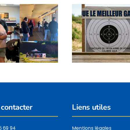
Open de 
Concours club à La
Sanglier C
Roche
6 et 7 ju
contacter
Liens utiles
5 69 94
Mentions légales